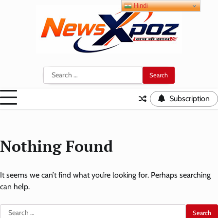
Skip
Hindi
to
content
Search
for:
Subscription
Nothing Found
It seems we can’t find what you’re looking for. Perhaps searching
can help.
Search