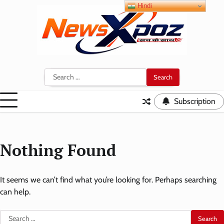
Skip
Hindi
to
content
Search
for:
Subscription
Nothing Found
It seems we can’t find what you’re looking for. Perhaps searching
can help.
Search