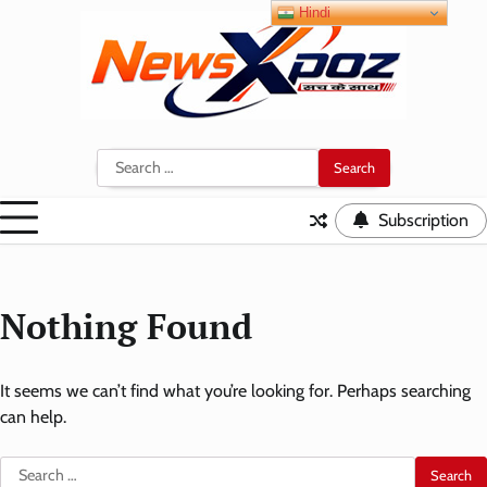
Skip
Hindi
to
content
Search
for:
Subscription
Nothing Found
It seems we can’t find what you’re looking for. Perhaps searching
can help.
Search