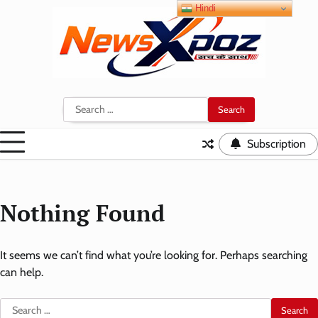
Skip
Hindi
to
content
Search
for:
Subscription
Nothing Found
It seems we can’t find what you’re looking for. Perhaps searching
can help.
Search