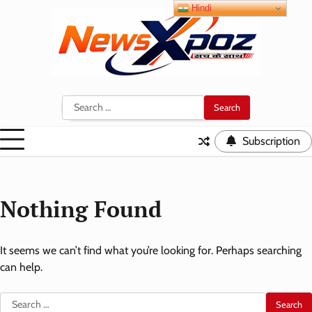
Skip
Hindi
to
content
Search
for:
Subscription
Nothing Found
It seems we can’t find what you’re looking for. Perhaps searching
can help.
Search