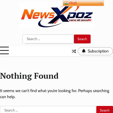
Skip
Hindi
to
content
Search
for:
Subscription
Nothing Found
It seems we can’t find what you’re looking for. Perhaps searching
can help.
Search