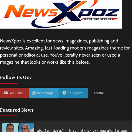
NewsXpoz is excellent for news, magazines, publishing and
review sites. Amazing, fast-loading modern magazines theme for
personal or editorial use. You’ve literally never seen or used a
magazine that looks or works like this before.
Follow Us On:
YouTube
Whatsapp
Telegram
Arattai
Featured News
बांग्लादेश : शेख हसीना के बयान से भारत पर भड़का बांग्लादेश, कहा-