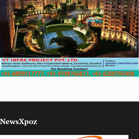
NewsXpoz