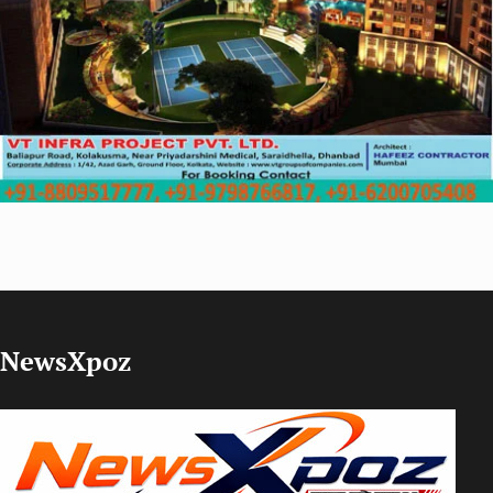
NewsXpoz